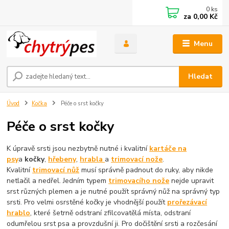
0
ks
za
0,00 Kč
Menu
Hledat
Úvod
Kočka
Péče o srst kočky
Péče o srst kočky
K úpravě srsti jsou nezbytně nutné i kvalitní
kartáče na
psy
a
kočky
,
hřebeny
,
hrabla
a
trimovací nože
.
Kvalitní
trimovací nůž
musí správně padnout do ruky, aby nikde
netlačil a nedřel. Jedním typem
trimovacího nože
nejde upravit
srst různých plemen a je nutné použít správný nůž na správný typ
srsti. Pro velmi osrstěné kočky je vhodnější použít
prořezávací
hrablo
, které šetrně odstraní zfilcovatělá místa, odstraní
odumřelou srst psa a provzdušní ji. Pro dočištění srsti a rozčesání