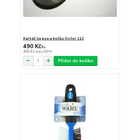
Kartáč na psa a kočku Oster 112
490 Kč
/
ks
405 Kč
bez DPH
Přidat do košíku