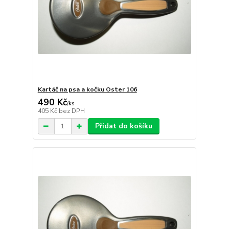
Kartáč na psa a kočku Oster 106
490 Kč
/
ks
405 Kč
bez DPH
Přidat do košíku