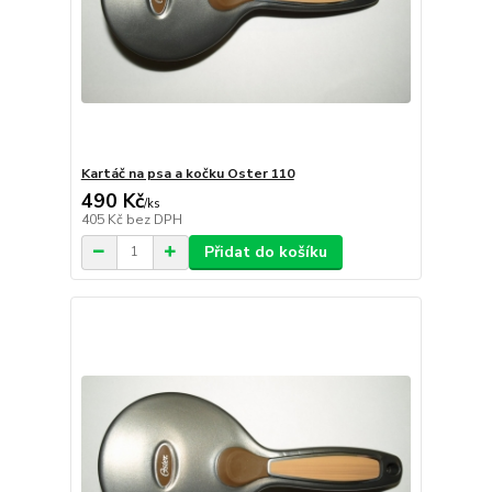
Kartáč na psa a kočku Oster 110
490 Kč
/
ks
405 Kč
bez DPH
Přidat do košíku