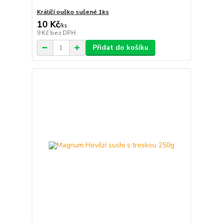
Králíčí ouško sušené 1ks
10 Kč
/
ks
9 Kč
bez DPH
Přidat do košíku