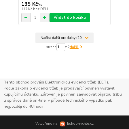
135 Kč
/
ks
117 Kč
bez DPH
Přidat do košíku
Načíst další produkty (20)
strana
z 2
další
Tento obchod provádí Elektronickou evidenci tržeb (EET).
Podle zákona o evidenci tržeb je prodávající povinen vystavit
kupujícímu účtenku. Zároveň je povinen zaevidovat přijatou tržbu
u správce daně on-line; v případě technického výpadku pak
nejpozději do 48 hodin.
Vytvořeno na
Eshop-rychle.cz