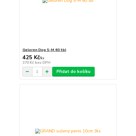
Geloren Dog S-M 60 tbl
425 Kč
/
ks
370 Kč
bez DPH
Přidat do košíku