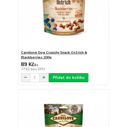
Carnilove Dog Crunchy Snack Ostrich &
Blackberries 200g
89 Kč
/
ks
77 Kč
bez DPH
Přidat do košíku