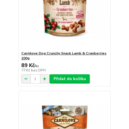
Carnilove Dog Crunchy Snack Lamb & Cranberries
200g
89 Kč
/
ks
77 Kč
bez DPH
Přidat do košíku