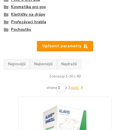
Kosmetika pro psy
Kleštičky na drápy
Prořezávací hrabla
Pochoutky
Upřesnit parametry
Nejnovější
Nejlevnější
Nejdražší
Zobrazuji 1-20 z 40
strana
z 2
další