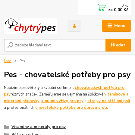
0
ks
za
0,00 Kč
Menu
Hledat
Úvod
Pes
Pes - chovatelské potřeby pro psy
Nabízíme prověřený a kvalitní sortiment
chovatelských potřeb pro
psy
různých značek. Zaměřujeme se uejména na špičkové
vitamínové a
minerální přípravky
,
kloubní výživy pro psy
a
strojky na stříhání psů
a profesionálních
chovatelské potřeby pro úpravu srsti
.
Vitamíny a minerály pro psy
Péče o srst psa