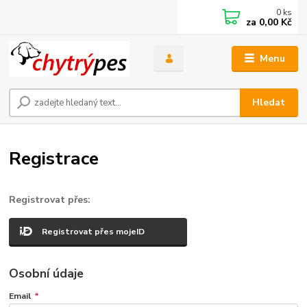
0
ks
za
0,00 Kč
Menu
Hledat
Registrace
Registrovat přes:
Registrovat přes mojeID
Osobní údaje
Email
*