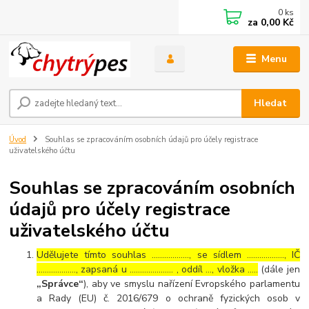
0
ks
za
0,00 Kč
Menu
Hledat
Úvod
Souhlas se zpracováním osobních údajů pro účely registrace
uživatelského účtu
Souhlas se zpracováním osobních
údajů pro účely registrace
uživatelského účtu
Udělujete tímto souhlas ……………..., se sídlem ………………, IČ
………………., zapsaná u ………………… , oddíl …, vložka …..
(dále jen
„Správce“
), aby ve smyslu nařízení Evropského parlamentu
a Rady (EU) č. 2016/679 o ochraně fyzických osob v