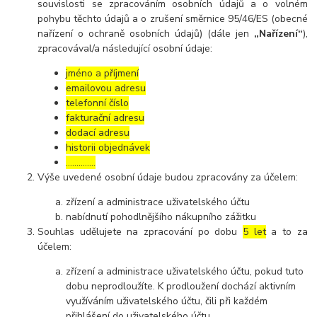
souvislosti se zpracováním osobních údajů a o volném
pohybu těchto údajů a o zrušení směrnice 95/46/ES (obecné
nařízení o ochraně osobních údajů) (dále jen
„Nařízení“
),
zpracovával/a následující osobní údaje:
jméno a příjmení
emailovou adresu
telefonní číslo
fakturační adresu
dodací adresu
historii objednávek
…………..
Výše uvedené osobní údaje budou zpracovány za účelem:
zřízení a administrace uživatelského účtu
nabídnutí pohodlnějšího nákupního zážitku
Souhlas udělujete na zpracování po dobu
5 let
a to za
účelem:
zřízení a administrace uživatelského účtu, pokud tuto
dobu neprodloužíte. K prodloužení dochází aktivním
využíváním uživatelského účtu, čili při každém
přihlášení do uživatelského účtu