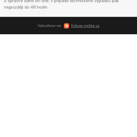
u správce daně on-line; v případě technického výpadku pak
nejpozději do 48 hodin.
Vytvořeno na
Eshop-rychle.cz