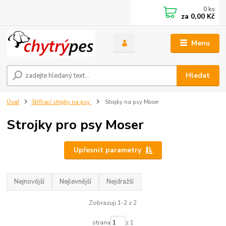
0
ks
za
0,00 Kč
Menu
Hledat
Úvod
Stříhací strojky na psy
Strojky na psy Moser
Strojky pro psy Moser
Upřesnit parametry
Nejnovější
Nejlevnější
Nejdražší
Zobrazuji 1-2 z 2
strana
z 1