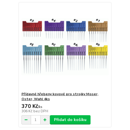
Přídavné hřebeny kovové pro strojky Moser,
Oster, Wahl 4ks
370 Kč
/
ks
306 Kč
bez DPH
Přidat do košíku