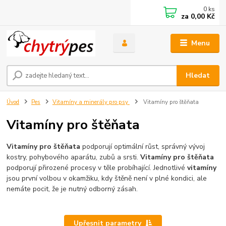
0
ks
za
0,00 Kč
Menu
Hledat
Úvod
Pes
Vitamíny a minerály pro psy
Vitamíny pro štěňata
Vitamíny pro štěňata
Vitamíny pro štěňata
podporují optimální růst, správný vývoj
kostry, pohybového aparátu, zubů a srsti.
Vitamíny pro štěňata
podporují přirozené procesy v těle probíhající. Jednotlivé
vitamíny
jsou první volbou v okamžiku, kdy štěně není v plné kondici, ale
nemáte pocit, že je nutný odborný zásah.
Upřesnit parametry