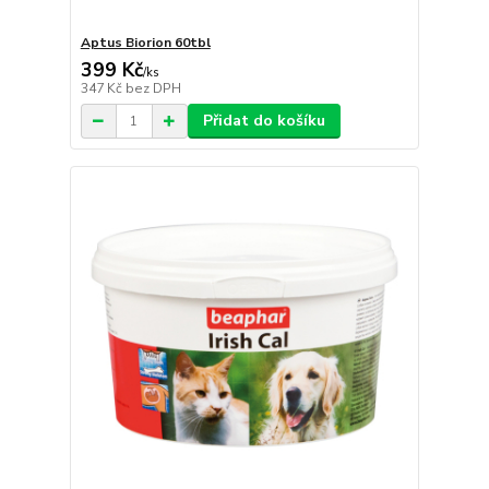
Aptus Biorion 60tbl
399 Kč
/
ks
347 Kč
bez DPH
Přidat do košíku