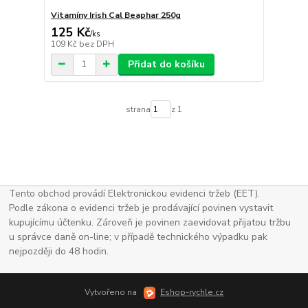
Vitamíny Irish Cal Beaphar 250g
125 Kč
/
ks
109 Kč
bez DPH
Přidat do košíku
strana
z 1
Tento obchod provádí Elektronickou evidenci tržeb (EET).
Podle zákona o evidenci tržeb je prodávající povinen vystavit
kupujícímu účtenku. Zároveň je povinen zaevidovat přijatou tržbu
u správce daně on-line; v případě technického výpadku pak
nejpozději do 48 hodin.
Vytvořeno na
Eshop-rychle.cz