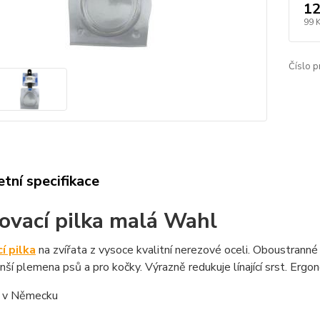
12
99 
Číslo p
tní specifikace
ovací pilka malá Wahl
í pilka
na zvířata z vysoce kvalitní nerezové oceli. Oboustrann
menší plemena psů a pro kočky. Výrazně redukuje línající srst. Ergo
 v Německu