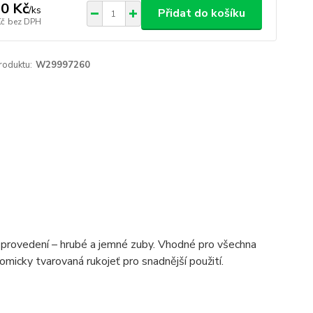
0 Kč
/
ks
Přidat do košíku
Kč
bez DPH
roduktu:
W29997260
é provedení – hrubé a jemné zuby. Vhodné pro všechna
nomicky tvarovaná rukojeť pro snadnější použití.