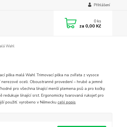
Přihlášení
0
ks
za
0,00 Kč
malá Wahl
ací pilka malá Wahl Trimovací pilka na zvířata z vysoce
ní nerezové oceli. Oboustranné provedení – hrubé a jemné
Vhodné pro všechna línající menší plemena psů a pro kočky.
ě redukuje línající srst. Ergonomicky tvarovaná rukojeť pro
jší použití. vyrobeno v Německu
celý popis