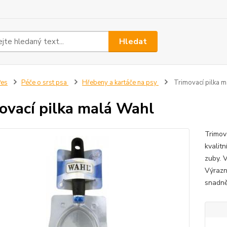
Hledat
Pes
Péče o srst psa
Hřebeny a kartáče na psy
Trimovací pilka 
ovací pilka malá Wahl
Trimov
kvalit
zuby. 
Výrazn
snadně