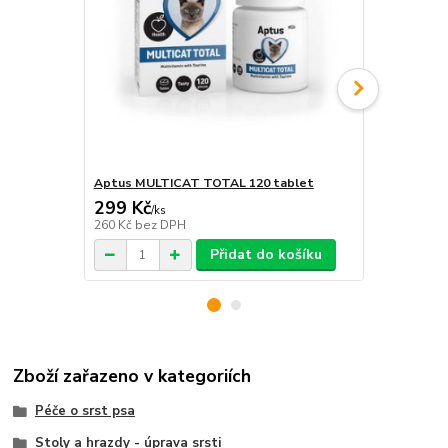
Aptus MULTICAT TOTAL 120 tablet
Aptus MULT
299 Kč
399 Kč
/
ks
/
ks
260 Kč
bez DPH
347 Kč
bez 
Přidat do košíku
Zboží zařazeno v kategoriích
Péče o srst psa
Stoly a hrazdy - úprava srsti