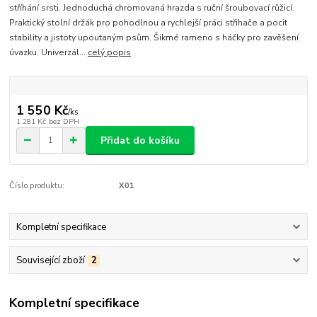
stříhání srsti. Jednoduchá chromovaná hrazda s ruční šroubovací růžicí.
Praktický stolní držák pro pohodlnou a rychlejší práci střihače a pocit
stability a jistoty upoutaným psům. Šikmé rameno s háčky pro zavěšení
úvazku. Univerzál...
celý popis
1 550 Kč
/
ks
1 281 Kč
bez DPH
Přidat do košíku
Číslo produktu:
X01
Kompletní specifikace
Související zboží
2
Kompletní specifikace