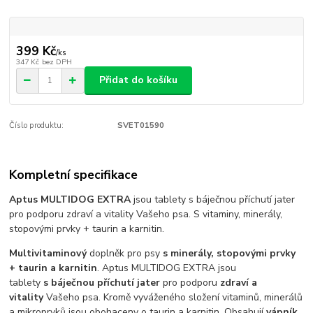
399 Kč
/
ks
347 Kč
bez DPH
Přidat do košíku
Číslo produktu:
SVET01590
Kompletní specifikace
Aptus MULTIDOG EXTRA
jsou tablety s báječnou příchutí jater
pro podporu zdraví a vitality Vašeho psa. S vitaminy, minerály,
stopovými prvky + taurin a karnitin.
Multivitaminový
doplněk pro psy
s minerály, stopovými prvky
+ taurin a karnitin
. Aptus MULTIDOG EXTRA jsou
tablety
s báječnou příchutí jater
pro podporu
zdraví a
vitality
Vašeho psa. Kromě vyváženého složení vitaminů, minerálů
a mikroprvků jsou obohaceny o taurin a karnitin. Obsahují
vápník
,