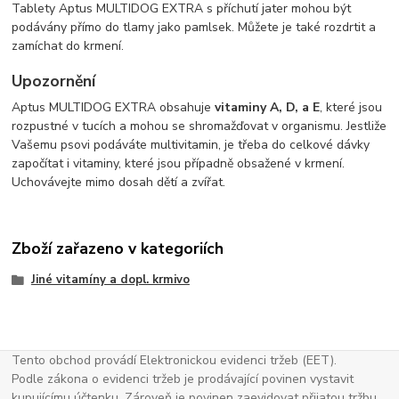
Tablety Aptus MULTIDOG EXTRA s příchutí jater mohou být
podávány přímo do tlamy jako pamlsek. Můžete je také rozdrtit a
zamíchat do krmení.
Upozornění
Aptus MULTIDOG EXTRA obsahuje
vitaminy A, D, a E
, které jsou
rozpustné v tucích a mohou se shromažďovat v organismu. Jestliže
Vašemu psovi podáváte multivitamin, je třeba do celkové dávky
započítat i vitaminy, které jsou případně obsažené v krmení.
Uchovávejte mimo dosah dětí a zvířat.
Zboží zařazeno v kategoriích
Jiné vitamíny a dopl. krmivo
Tento obchod provádí Elektronickou evidenci tržeb (EET).
Podle zákona o evidenci tržeb je prodávající povinen vystavit
kupujícímu účtenku. Zároveň je povinen zaevidovat přijatou tržbu