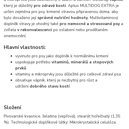
který je důležitý
pro zdravé kosti
. Aptus MULTIDOG EXTRA je
určen zejména pro psy, krmené stravou připravenou doma, aby
bylo dosaženo její
správné nutriční hodnoty
. Multivitaminový
doplněk stravy je vhodný také
pro nemocné a stresované psy
a
zvířata
v rekonvalescenci
po oslabení nebo prodělaném
onemocnění.
Hlavní vlastnosti:
vyvinuto pro psy jako doplněk k normálnímu krmení
uspokojuje potřebu
vitaminů, minerálů a stopových
prvků
vitaminy a mikroprvky jsou důležité pro celkové zdraví psa
obsahuje vápník, který je nezbytný pro růst a
udržení
dobrého stavu kostí
Složení
Pivovarské kvasnice, želatina (vepřová), stearát hořečnatý (1,35
%). Technologické doplňkové látky: Mikrokrystalická celulóza.