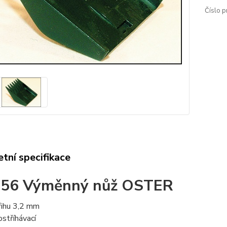
Číslo p
tní specifikace
-56 Výměnný nůž OSTER
řihu 3,2 mm
ostříhávací