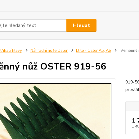
Hledat
třihací hlavy
Náhradní nože Oster
Elite - Oster A5, A6
Výměnný 
ěnný nůž OSTER 919-56
919-56
prostř
1 
1 4