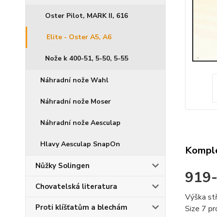
Oster Pilot, MARK II, 616
Elite - Oster A5, A6
Nože k 400-51, 5-50, 5-55
Náhradní nože Wahl
Náhradní nože Moser
Náhradní nože Aesculap
Hlavy Aesculap SnapOn
Komple
Nůžky Solingen
919
Chovatelská literatura
Výška st
Proti klíšťatům a blechám
Size 7 pr