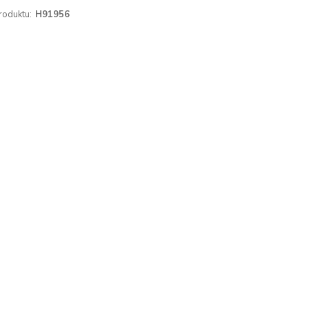
roduktu:
H91956