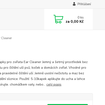
Přihlášení
0
ks
za
0,00 Kč
r Cleaner
apky pro zvířata Ear Cleaner Jemný a šetrný prostředek bez
lu pro čištění uší psů, koček a domácích zvířat. Vhodné pro
a pravidelné čištění uší. Jemně uvolní nečistotu a maz bez
ění sliznice. Použití: 5-10kapek aplikujte do ucha a lehce
írujte. chomáčkem vaty, nebo...
celý popis