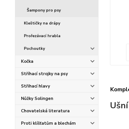
Šampony pro psy
Kleštičky na drápy
Prořezávací hrabla
Pochoutky
Kočka
Stříhací strojky na psy
Střihací hlavy
Komple
Nůžky Solingen
Ušní
Chovatelská literatura
Proti klíšťatům a blechám