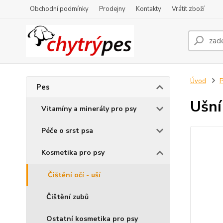
Obchodní podmínky
Prodejny
Kontakty
Vrátit zboží
Úvod
Pes
Ušní
Vitamíny a minerály pro psy
Péče o srst psa
Kosmetika pro psy
Čištění očí - uší
Čištění zubů
Ostatní kosmetika pro psy