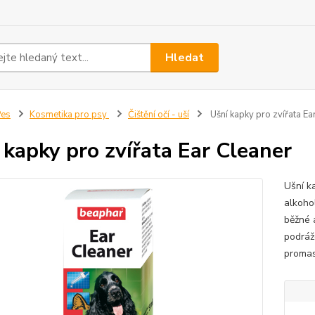
Hledat
Pes
Kosmetika pro psy
Čištění očí - uší
Ušní kapky pro zvířata Ea
 kapky pro zvířata Ear Cleaner
Ušní k
alkoho
běžné 
podrážd
promas