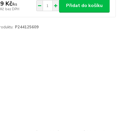
9 Kč
/
ks
Přidat do košíku
 Kč
bez DPH
roduktu:
P244125609