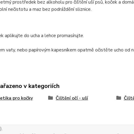
etrný prostředek bez alkoholu pro čištění uší psů, koček a domácí
lní nečistotu a maz bez podráždění sliznice.
 aplikujte do ucha a lehce promasírujte.
m vaty, nebo papírovým kapesníkem opatrně očistěte ucho od ne
zařazeno v kategoriích
tika pro kočky
Čištění očí - uší
Čiště
).