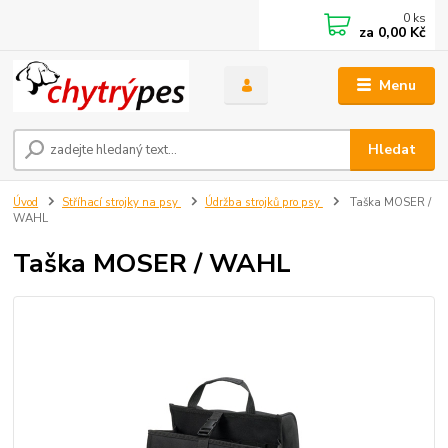
0
ks
za
0,00 Kč
Menu
Hledat
Úvod
Stříhací strojky na psy
Údržba strojků pro psy
Taška MOSER /
WAHL
Taška MOSER / WAHL