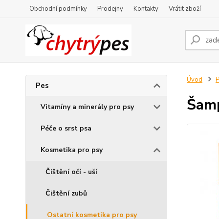
Obchodní podmínky
Prodejny
Kontakty
Vrátit zboží
Úvod
Pes
Šam
Vitamíny a minerály pro psy
Péče o srst psa
Kosmetika pro psy
Čištění očí - uší
Čištění zubů
Ostatní kosmetika pro psy