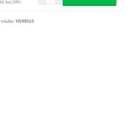
 Kč
bez DPH
roduktu:
H599310