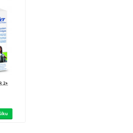
R 2+
šíku