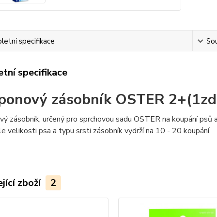
etní specifikace
Sou
tní specifikace
onový zásobník OSTER 2+(1zd
ý zásobník, určený pro sprchovou sadu OSTER na koupání psů a 
le velikosti psa a typu srsti zásobník vydrží na 10 - 20 koupání.
jící zboží
2