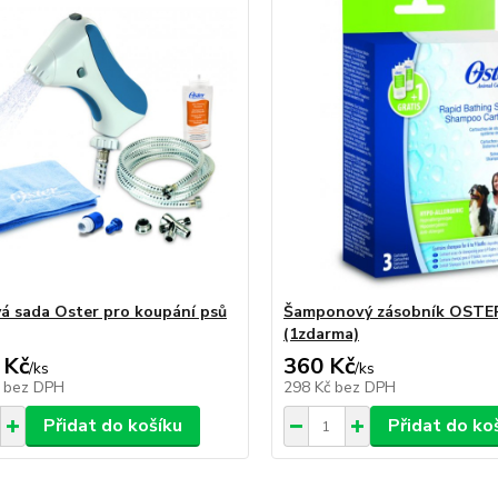
á sada Oster pro koupání psů
Šamponový zásobník OSTE
(1zdarma)
 Kč
360 Kč
/
ks
/
ks
č
bez DPH
298 Kč
bez DPH
Přidat do košíku
Přidat do ko