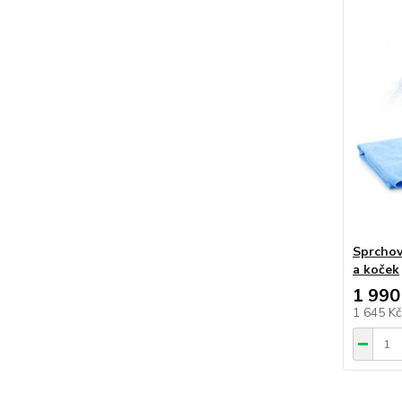
Sprchov
a koček
1 990
1 645 K