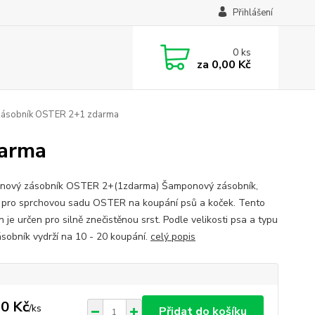
Přihlášení
0
ks
za
0,00 Kč
ásobník OSTER 2+1 zdarma
arma
ový zásobník OSTER 2+(1zdarma) Šamponový zásobník,
 pro sprchovou sadu OSTER na koupání psů a koček. Tento
je určen pro silně znečistěnou srst. Podle velikosti psa a typu
zásobník vydrží na 10 - 20 koupání.
celý popis
0 Kč
/
ks
Přidat do košíku