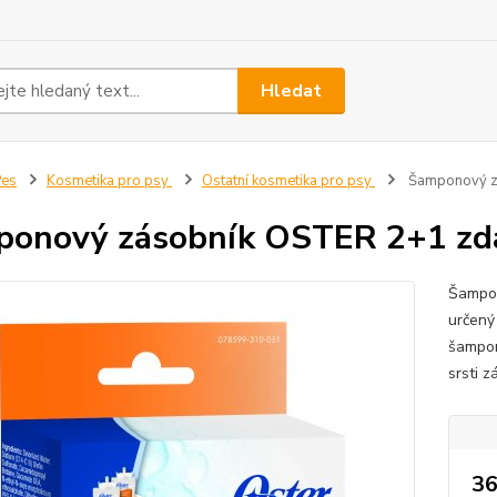
Hledat
Pes
Kosmetika pro psy
Ostatní kosmetika pro psy
Šamponový z
ponový zásobník OSTER 2+1 zd
Šampon
určený
šampon 
srsti 
36