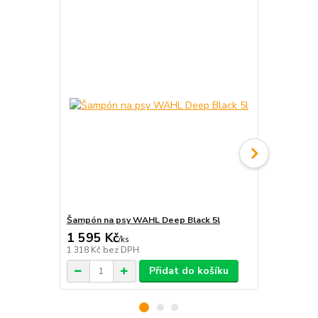
Šampón na psy WAHL Deep Black 5l
Kondicionér
1 595 Kč
1 690 Kč
/
ks
1 318 Kč
bez DPH
1 397 Kč
bez
Přidat do košíku