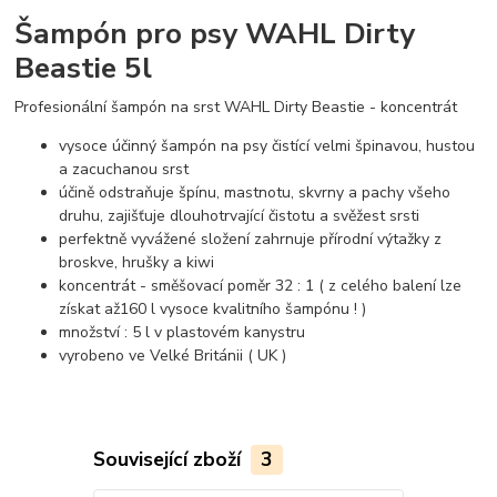
Šampón pro psy WAHL Dirty
Beastie 5l
Profesionální šampón na srst WAHL Dirty Beastie - koncentrát
vysoce účinný šampón na psy čistící velmi špinavou, hustou
a zacuchanou srst
účině odstraňuje špínu, mastnotu, skvrny a pachy všeho
druhu, zajišťuje dlouhotrvající čistotu a svěžest srsti
perfektně vyvážené složení zahrnuje přírodní výtažky z
broskve, hrušky a kiwi
koncentrát - směšovací poměr 32 : 1 ( z celého balení lze
získat až160 l vysoce kvalitního šampónu ! )
množství : 5 l v plastovém kanystru
vyrobeno ve Velké Británii ( UK )
Související zboží
3