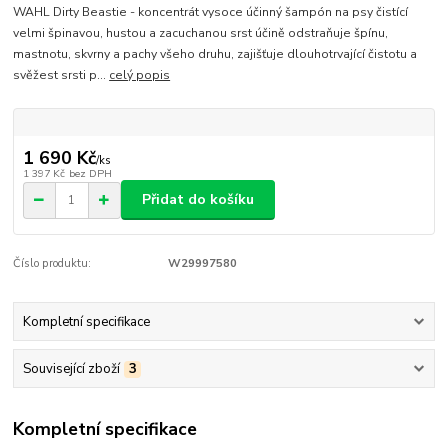
WAHL Dirty Beastie - koncentrát vysoce účinný šampón na psy čistící
velmi špinavou, hustou a zacuchanou srst účině odstraňuje špínu,
mastnotu, skvrny a pachy všeho druhu, zajišťuje dlouhotrvající čistotu a
svěžest srsti p...
celý popis
1 690 Kč
/
ks
1 397 Kč
bez DPH
Přidat do košíku
Číslo produktu:
W29997580
Kompletní specifikace
Související zboží
3
Kompletní specifikace