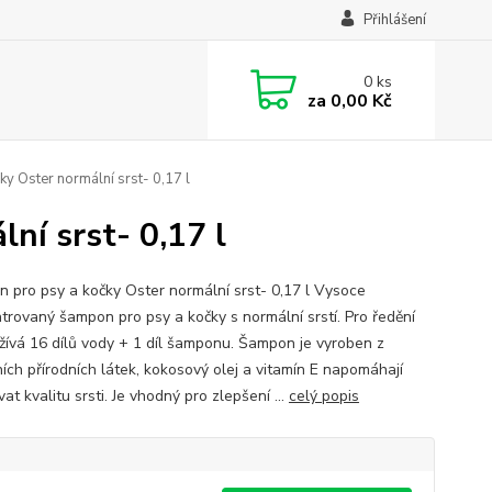
Přihlášení
0
ks
za
0,00 Kč
y Oster normální srst- 0,17 l
ní srst- 0,17 l
 pro psy a kočky Oster normální srst- 0,17 l Vysoce
trovaný šampon pro psy a kočky s normální srstí. Pro ředění
žívá 16 dílů vody + 1 díl šamponu. Šampon je vyroben z
ních přírodních látek, kokosový olej a vitamín E napomáhají
at kvalitu srsti. Je vhodný pro zlepšení ...
celý popis