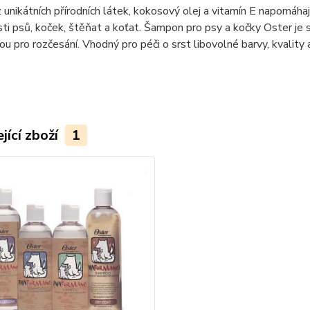
 unikátních přírodních látek, kokosový olej a vitamín E napomáhají
sti psů, koček, štěňat a koťat. Šampon pro psy a kočky Oster je
ou pro rozčesání. Vhodný pro péči o srst libovolné barvy, kvality 
jící zboží
1