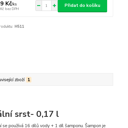
9 Kč
/
ks
Přidat do košíku
 Kč
bez DPH
roduktu:
H511
visející zboží
1
ní srst- 0,17 l
í se používá 16 dílů vody + 1 díl šamponu. Šampon je