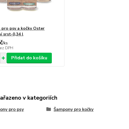
pro psy a kočky Oster
 srst-0,34 l
č
/
ks
ez DPH
Přidat do košíku
zařazeno v kategoriích
ony pro psy
Šampony pro kočky