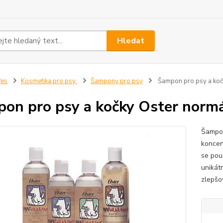
Hledat
Pes
Kosmetika pro psy
Šampony pro psy
Šampon pro psy a kočk
on pro psy a kočky Oster normál
Šampon
koncen
se pou
unikát
zlepšov