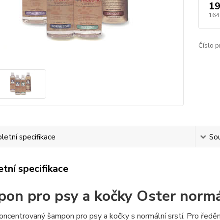
19
164
Číslo p
etní specifikace
Sou
tní specifikace
on pro psy a kočky Oster normál
ncentrovaný šampon pro psy a kočky s normální srstí. Pro ředěn