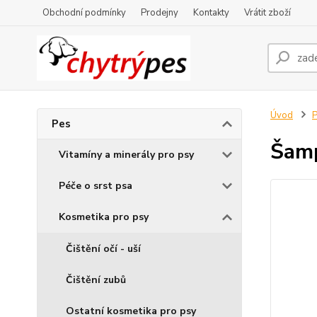
Obchodní podmínky
Prodejny
Kontakty
Vrátit zboží
Úvod
Pes
Šamp
Vitamíny a minerály pro psy
Péče o srst psa
Kosmetika pro psy
Čištění očí - uší
Čištění zubů
Ostatní kosmetika pro psy