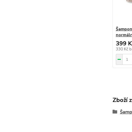
Šampon 
normální
399 K
330 Kč
b
Zboží 
Šamp