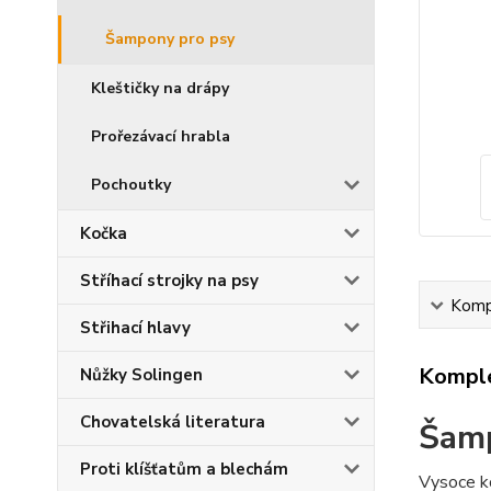
Šampony pro psy
Kleštičky na drápy
Prořezávací hrabla
Pochoutky
Kočka
Stříhací strojky na psy
Kompl
Střihací hlavy
Komple
Nůžky Solingen
Chovatelská literatura
Šamp
Proti klíšťatům a blechám
Vysoce ko