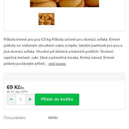
Piškoty krmné pro psy 0,5 kg Piškoty určené pro domáci zvířata. Krmné
piškoty se sníženým obsahem cukru a lepku. Ideální pamlsek pro psy a
jiná domácí zvířata. Vhodné při dietách a trávících potížích. Složení:
vaječná melanž, cukr, žitná a pšeničná mouka. Krmný návod: Krmné
piškoty podávejte příleži...
celý popis
69 Kč
/
ks
60 Kč
bez DPH
Přidat do košíku
Číslo produktu:
R005r