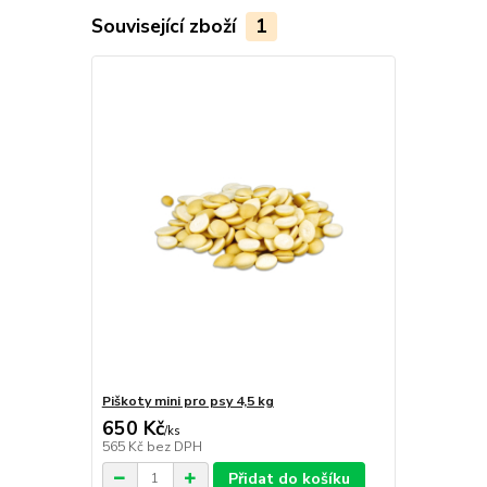
Související zboží
1
Piškoty mini pro psy 4,5 kg
650 Kč
/
ks
565 Kč
bez DPH
Přidat do košíku