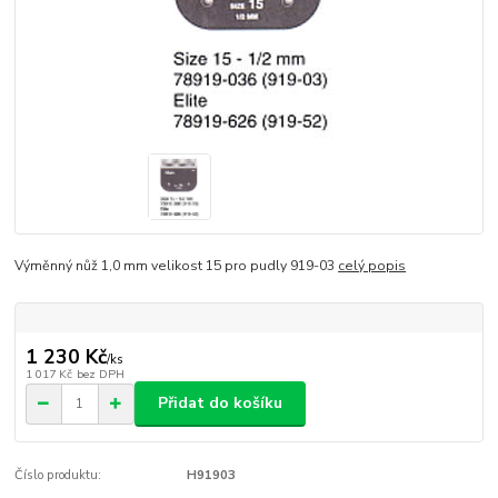
Výměnný nůž 1,0 mm velikost 15 pro pudly 919-03
celý popis
1 230 Kč
/
ks
1 017 Kč
bez DPH
Přidat do košíku
Číslo produktu:
H91903