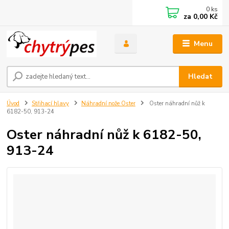
0
ks
za
0,00 Kč
Menu
Hledat
Úvod
Střihací hlavy
Náhradní nože Oster
Oster náhradní nůž k
6182-50, 913-24
Oster náhradní nůž k 6182-50,
913-24