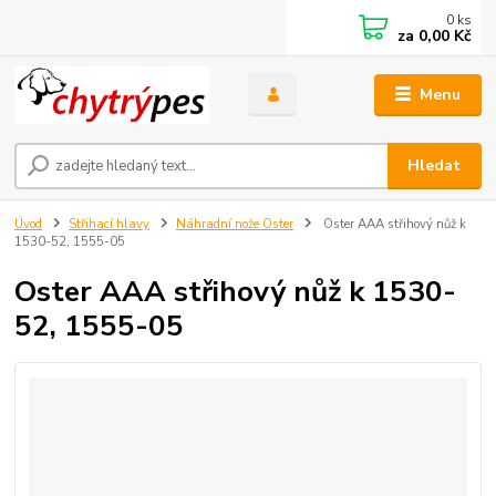
0
ks
za
0,00 Kč
Menu
Hledat
Úvod
Střihací hlavy
Náhradní nože Oster
Oster AAA střihový nůž k
1530-52, 1555-05
Oster AAA střihový nůž k 1530-
52, 1555-05