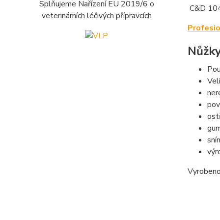
Splňujeme Nařízení EU 2019/6 o
C&D 10
veterinárních léčivých přípravcích
Profesio
Nůžky
Pou
Vel
ner
pov
ost
gum
sní
výr
Vyrobeno