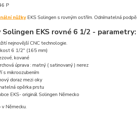
46 P
nální nůžky
EKS Solingen s rovným ostřím. Odnímatelná podpě
 Solingen EKS rovné 6 1/2 - parametry:
žití nejnovější CNC technologie.
ikost 6 1/2" (165 mm)
ezové, kované
rchová úprava : matný ( satinovaný ) nerez
ří s mikroozubením
ový doraz mezi oky
matelná opěrka prstu
obce EKS- originál Solingen Německo
 v Německu.