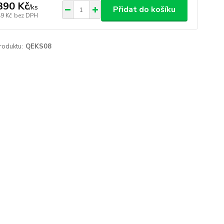
390 Kč
/
ks
Přidat do košíku
49 Kč
bez DPH
roduktu:
QEKS08