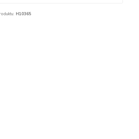
roduktu:
H10365