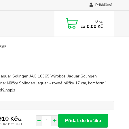
Přihlášení
0
ks
za
0,00 Kč
0365
Jaguar Solingen JAG 10365 Výrobce: Jaguar Solingen
rie: Nůžky Solingen Jaguar - rovné nůžky 17 cm, komfortní
elý popis
910 Kč
/
ks
Přidat do košíku
79 Kč
bez DPH