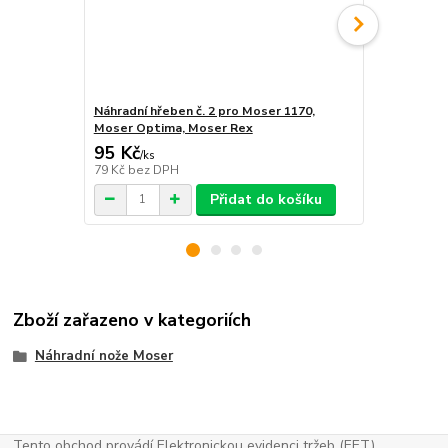
Náhradní hřeben č. 2 pro Moser 1170,
Náhradní hře
Moser Optima, Moser Rex
Moser Opti
95 Kč
95 Kč
/
ks
/
ks
79 Kč
bez DPH
79 Kč
bez D
Přidat do košíku
Zboží zařazeno v kategoriích
Náhradní nože Moser
Tento obchod provádí Elektronickou evidenci tržeb (EET).