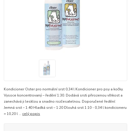
Kondicioner Oster pro normální srst 0,34 l Kondicioner pro psy a kočky.
Vysoce koncentrovaný – ředění 1:30. Dodává srsti přirozenou vlhkost a
zanechává ji lesklou a snadno rozčesatelnou. Doporučené ředění:
Jemná srst – 1:40 Hladká srst – 1:20 Dlouhá srst 1:10 - 0,34 l kondicioneru
= 10,20 l ...
celý popis