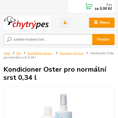
0
ks
za
0,00 Kč
Menu
Hledat
Úvod
Pes
Kosmetika pro psy
Šampony pro psy
Kondicioner Oster
pro normální srst 0,34 l
Kondicioner Oster pro normální
srst 0,34 l