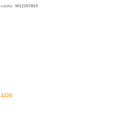
roduktu:
W12307820
 1230
.