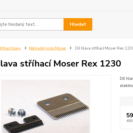
Hledat
třihací hlavy
Náhradní nože Moser
Díl hlava stříhací Moser Rex 123
hlava stříhací Moser Rex 1230
Díl hl
elektr
59
488