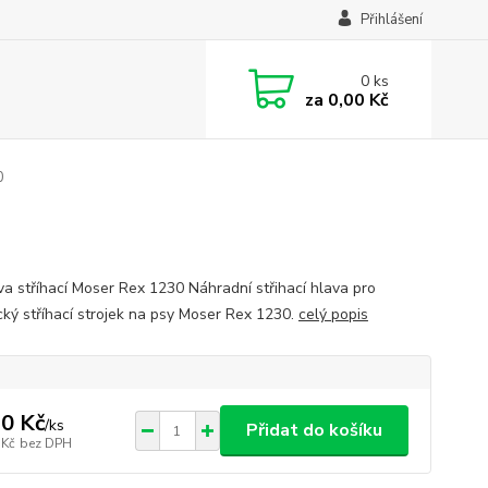
Přihlášení
0
ks
za
0,00 Kč
0
ava stříhací Moser Rex 1230 Náhradní střihací hlava pro
ický stříhací strojek na psy Moser Rex 1230.
celý popis
0 Kč
/
ks
Přidat do košíku
 Kč
bez DPH