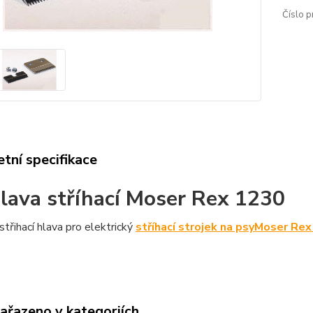
Číslo p
tní specifikace
hlava stříhací Moser Rex 1230
střihací hlava pro elektrický
stříhací strojek na psy
Moser Rex
zařazeno v kategoriích