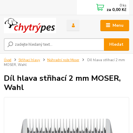
0
ks
za
0,00 Kč
Menu
Hledat
Úvod
Střihací hlavy
Náhradní nože Moser
Díl hlava střihací 2 mm
MOSER, Wahl
Díl hlava střihací 2 mm MOSER,
Wahl