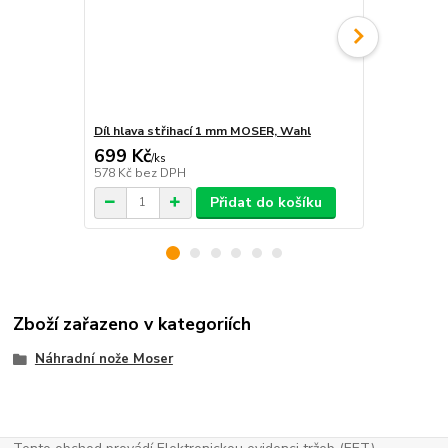
Díl hlava střihací 1 mm MOSER, Wahl
Díl hlava s
699 Kč
899 Kč
/
ks
/
ks
578 Kč
bez DPH
743 Kč
bez 
Přidat do košíku
Zboží zařazeno v kategoriích
Náhradní nože Moser