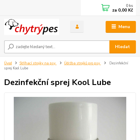
0
ks
za
0,00 Kč
Menu
Hledat
Úvod
Stříhací strojky na psy
Údržba strojků pro psy
Dezinfekční
sprej Kool Lube
Dezinfekční sprej Kool Lube