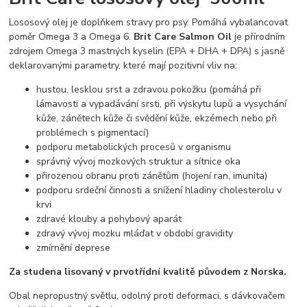
Lososový olej je doplňkem stravy pro psy. Pomáhá vybalancovat
poměr Omega 3 a Omega 6.
Brit Care Salmon Oil
je přírodním
zdrojem Omega 3 mastných kyselin (EPA + DHA + DPA) s jasně
deklarovanými parametry, které mají pozitivní vliv na:
hustou, lesklou srst a zdravou pokožku (pomáhá při
lámavosti a vypadávání srsti, při výskytu lupů a vysychání
kůže, zánětech kůže či svědění kůže, ekzémech nebo při
problémech s pigmentací)
podporu metabolických procesů v organismu
správný vývoj mozkových struktur a sítnice oka
přirozenou obranu proti zánětům (hojení ran, imunita)
podporu srdeční činnosti a snížení hladiny cholesterolu v
krvi
zdravé klouby a pohybový aparát
zdravý vývoj mozku mláďat v období gravidity
zmírnění deprese
Za studena lisovaný v prvotřídní kvalitě původem z Norska.
Obal nepropustný světlu, odolný proti deformaci, s dávkovačem