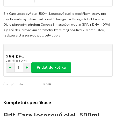
Brit Care lososový olej 500ml Lososový olej je doplňkem stravy pro
psy. Pomáhá vybalancovat poměr Omega 3 a Omega 6. Brit Care Salmon
Oil je přírodním zdrojem Omega 3 mastných kyselin (EPA + DHA + DPA)
s jasně deklarovanými parametry, které mají pozitivní vliv na: hustou,
lesklou srst a zdravou po...
celý popis
293 Kč
/
ks
255 Kč
bez DPH
Přidat do košíku
Číslo produktu:
R866
Kompletní specifikace
Brit Care lososový olej 500ml