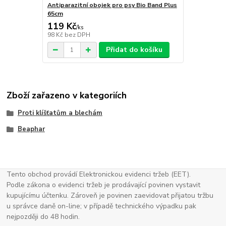
Antiparazitní obojek pro psy Bio Band Plus
65cm
119 Kč
/
ks
98 Kč
bez DPH
Přidat do košíku
Zboží zařazeno v kategoriích
Proti klíšťatům a blechám
Beaphar
Tento obchod provádí Elektronickou evidenci tržeb (EET).
Podle zákona o evidenci tržeb je prodávající povinen vystavit
kupujícímu účtenku. Zároveň je povinen zaevidovat přijatou tržbu
u správce daně on-line; v případě technického výpadku pak
nejpozději do 48 hodin.