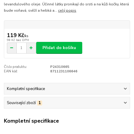
levandulového oleje. Účinné látky pronikají do srsti a na kůži kočky, která
bude voňavá, svěží a hebká a...
celý popis
119 Kč
/
ks
98 Kč
bez DPH
Přidat do košíku
Číslo produktu:
P24310665
EAN kód:
8711231106646
Kompletní specifikace
Související zboží
1
Kompletní specifikace