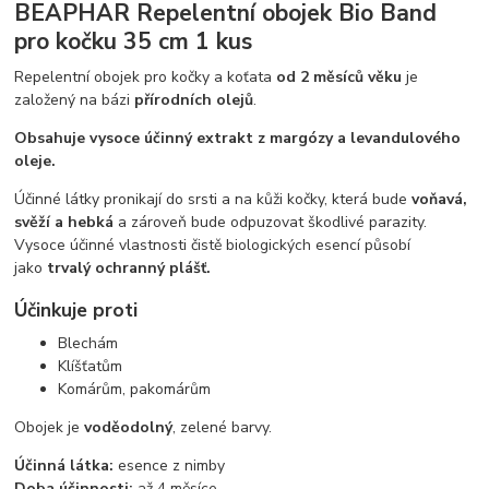
BEAPHAR Repelentní obojek Bio Band
pro kočku 35 cm 1 kus
Repelentní obojek pro kočky a koťata
od 2 měsíců věku
je
založený na bázi
přírodních olejů
.
Obsahuje vysoce účinný extrakt z margózy a levandulového
oleje.
Účinné látky pronikají do srsti a na kůži kočky, která bude
voňavá,
svěží
a hebká
a zároveň bude odpuzovat škodlivé parazity.
Vysoce účinné vlastnosti čistě biologických esencí působí
jako
trvalý ochranný plášť.
Účinkuje proti
Blechám
Klíšťatům
Komárům, pakomárům
Obojek je
voděodolný
, zelené barvy.
Účinná látka:
esence z nimby
Doba účinnosti:
až 4 měsíce